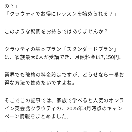
の？」
英語学習ノウハウ
「クラウティでお得にレッスンを始められる？」
おすすめスクール 一覧
このような疑問をお持ちではありませんか？
ネイティブキャンプ
レアジョブ
クラウティの基本プラン「スタンダードプラン」
ビズメイツ
は、家族最大6人が受講でき、月額料金は7,150円。
DMM英会話
業界でも破格の料金設定ですが、どうせなら一番お
ウェブリオ英会話
得な方法で始めたいですよね。
イングリッシュベル
桐原オンラインアカデミー
そこでこの記事では、家族で学べると人気のオンラ
ワールドトーク
イン英会話クラウティの、2025年3月時点のキャン
瞬間英作文アプリ スピフル
ペーン情報をまとめました。