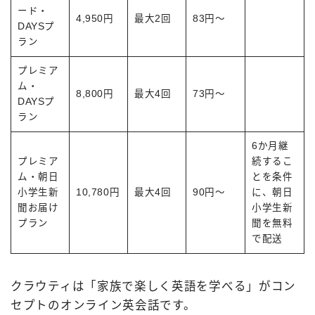
ード・
4,950円
最大2回
83円～
DAYSプ
ラン
プレミア
ム・
8,800円
最大4回
73円～
DAYSプ
ラン
6か月継
プレミア
続するこ
ム・朝日
とを条件
小学生新
10,780円
最大4回
90円～
に、朝日
聞お届け
小学生新
プラン
聞を無料
で配送
クラウティは「家族で楽しく英語を学べる」がコン
セプトのオンライン英会話です。