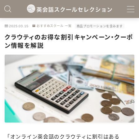
MENU
2025.03.15
おすすめスクール 一覧
商品プロモーションを含みます
クラウティのお得な割引キャンペーン・クーポ
サイトTOPへ戻る
ン情報を解説
おすすめスクール 総合ランキング
オンライン英会話を知る
基準別ランキング
英会話スクール診断ツール
オンライン英会話レッスンのコツ
「オンライン英会話のクラウティに割引はある