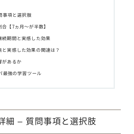
質問事項と選択肢
割合【7ヵ月～が半数】
継続期間と実感した効果
無と実感した効果の関連は？
響があるか
スパ最強の学習ツール
細 – 質問事項と選択肢