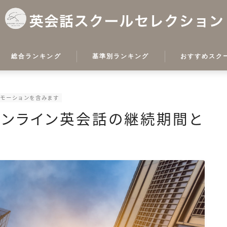
総合ランキング
基準別ランキング
おすすめスク
初心者向けスクールランキ
ネイティブキャン
ング
ロモーションを含みます
レアジョブ
安い&コスパ抜群のスクー
オンライン英会話の継続期間と
ルランキング
ビズメイツ
ネイティブ在籍スクールラ
DMM英会話
ンキング
ウェブリオ英会話
ビジネス英会話ランキング
イングリッシュベ
桐原オンラインア