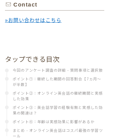
Contact
»お問い合わせはこちら
タップできる目次
今回のアンケート調査の詳細 - 質問事項と選択肢
ポイント①：継続した期間の回答割合【7ヵ月～
が半数】
ポイント②：オンライン英会話の継続期間と実感
した効果
ポイント③：英会話学習の経験有無と実感した効
果の関連は？
ポイント④：年齢は実感効果に影響があるか
まとめ - オンライン英会話はコスパ最強の学習ツ
ール