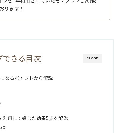
イツを1年利用されていたモンブランさん(仮
ております！
プできる目次
CLOSE
気になるポイントから解説
？
ツを利用して感じた効果5点を解説
いた