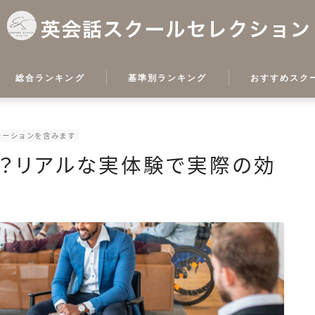
総合ランキング
基準別ランキング
おすすめスク
初心者向けスクールランキ
ネイティブキャン
ング
モーションを含みます
レアジョブ
安い&コスパ抜群のスクー
？リアルな実体験で実際の効
ルランキング
ビズメイツ
ネイティブ在籍スクールラ
DMM英会話
ンキング
ウェブリオ英会話
ビジネス英会話ランキング
イングリッシュベ
桐原オンラインア