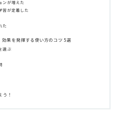
ョンが増えた
学習が定着した
れた
効果を発揮する使い方のコツ 5選
を選ぶ
問
よう！